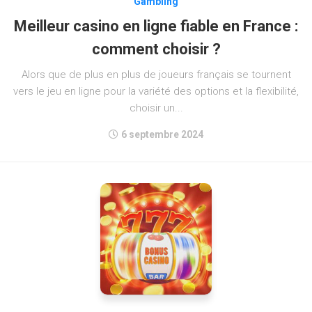
Gambling
Meilleur casino en ligne fiable en France :
comment choisir ?
Alors que de plus en plus de joueurs français se tournent
vers le jeu en ligne pour la variété des options et la flexibilité,
choisir un...
6 septembre 2024