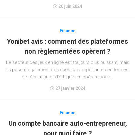
20 juin 2024
Finance
Yonibet avis : comment des plateformes
non règlementées opèrent ?
Le secteur des jeux en ligne est toujours plus puissant, mais
ils posent également des questions importantes en termes
de régulation et d’éthique. En opérant sous...
27 janvier 2024
Finance
Un compte bancaire auto-entrepreneur,
pour quoi faire ?