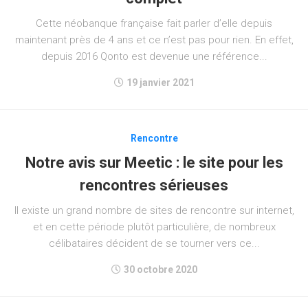
Cette néobanque française fait parler d’elle depuis
maintenant près de 4 ans et ce n’est pas pour rien. En effet,
depuis 2016 Qonto est devenue une référence...
19 janvier 2021
Rencontre
Notre avis sur Meetic : le site pour les
rencontres sérieuses
Il existe un grand nombre de sites de rencontre sur internet,
et en cette période plutôt particulière, de nombreux
célibataires décident de se tourner vers ce...
30 octobre 2020